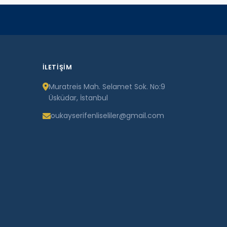
İLETIŞIM
Muratreis Mah. Selamet Sok. No:9
Üsküdar, İstanbul
oukayserifenliseliler@gmail.com