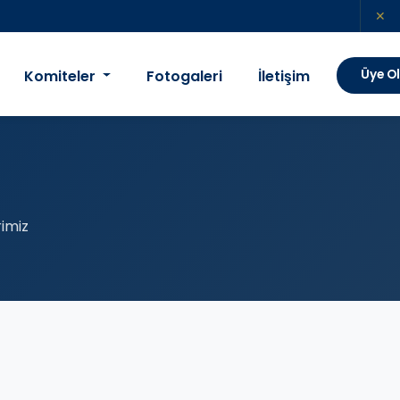
✕
Komiteler
Fotogaleri
İletişim
Üye O
imiz