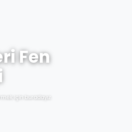
ri Fen
i
rmek için buradayız.