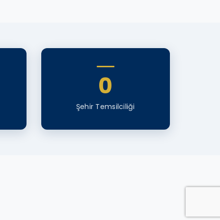
0
Şehir Temsilciliği