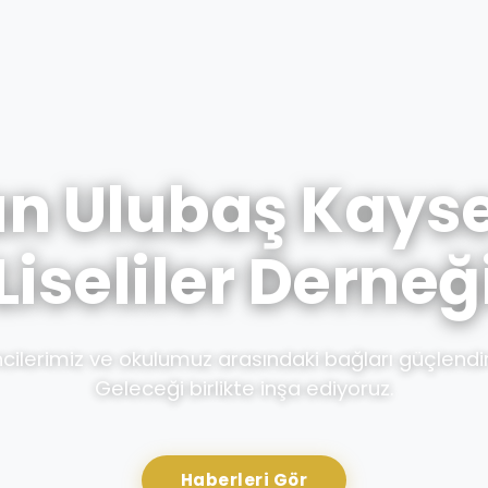
 Ulubaş Kayse
Liseliler Derneğ
cilerimiz ve okulumuz arasındaki bağları güçlendi
Geleceği birlikte inşa ediyoruz.
Haberleri Gör