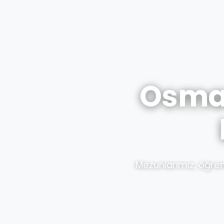
Osman
Mezunlarımız, öğren